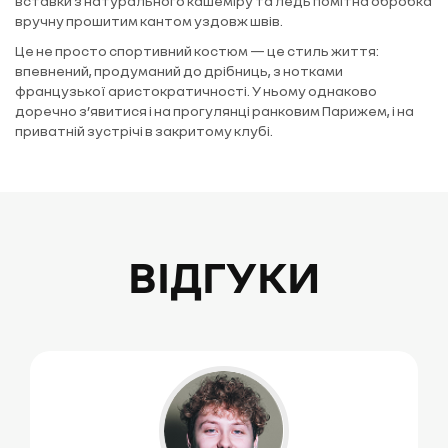
вставки з натурального кашеміру та ледь помітна обробка
вручну прошитим кантом уздовж швів.
Це не просто спортивний костюм — це стиль життя:
впевнений, продуманий до дрібниць, з нотками
французької аристократичності. У ньому однаково
доречно з’явитися і на прогулянці ранковим Парижем, і на
приватній зустрічі в закритому клубі.
ВІДГУКИ