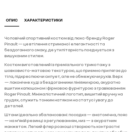
ОПИС
ХАРАКТЕРИСТИКИ
Чоловічий спортивний костюм від люкс-бренду Roger
Pinault — це втілення стриманої елегантності та
бездоганного смаку, де утилітарність поєднується з
вишуканим стилем.
Костюм виготовлений із преміального трикотажу з
шовковисто-матовою текстурою, що приємно прилягає до
тіла, підкреслюючи силует, але не обмежуючи рухів. Верх
— лаконічне худі з бездоганними лініями крою, акуратно
вшитим капюшоном і фірмовою фурнітурою з гравіюванням
Roger Pinault. Мінімалістичний логотип, вишитий вручну на
грудях, служить тонким натяком на статус і увагу до
деталей.
Штани ідеально збалансовані: посадка — анатомічна, пояс
— на м’якій резинці з регулюванням, низ — з акуратним
манжетом. Легкий флер розкоші створюють контрастні