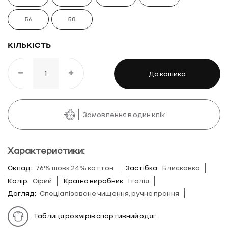
56
58
КІЛЬКІСТЬ
До кошика
Замовлення в один клік
Характеристики:
Склад:
76% шовк 24% коттон
Застібка:
Блискавка
Колір:
Сірий
Країна виробник:
Італія
Догляд:
Спеціалізоване чищення, ручне прання
Таблиця розмірів спортивний одяг