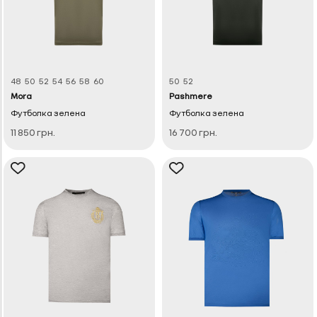
48
50
52
54
56
58
60
50
52
Mora
Pashmere
Футболка зелена
Футболка зелена
11 850 грн.
16 700 грн.