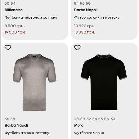
50
54
54
56
58
Billionaire
Barba Napoli
Футболка червона з коттону
Футболка синя з коттону
8 500 грн.
10 990 грн.
19 500 грн.
18 330 грн.
56
58
48
50
52
54
56
58
60
Barba Napoli
Mora
Футболка сіра з коттону
Футболка чорна