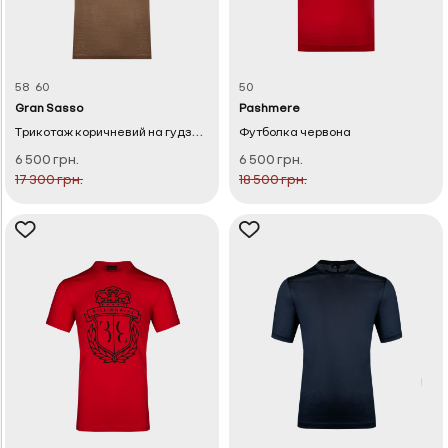
58
60
50
Gran Sasso
Pashmere
Т
рикотаж коричневий на гудзиках
Футболка червона
6 500 грн.
6 500 грн.
17 300 грн.
18 500 грн.