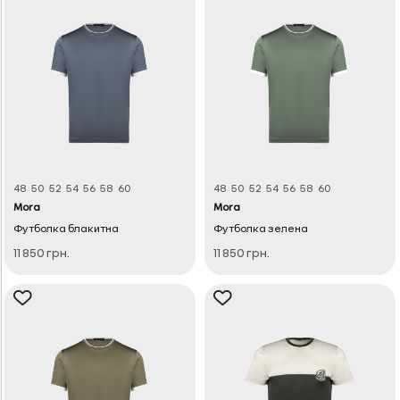
48
50
52
54
56
58
60
48
50
52
54
56
58
60
Mora
Mora
Футболка блакитна
Футболка зелена
11 850 грн.
11 850 грн.