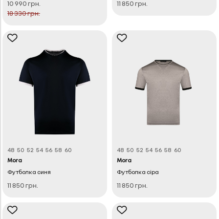
10 990 грн.
11 850 грн.
18 330 грн.
48
50
52
54
56
58
60
48
50
52
54
56
58
60
Mora
Mora
Футболка синя
Футболка сіра
11 850 грн.
11 850 грн.